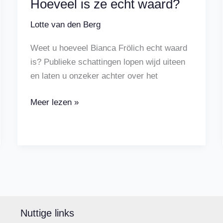
Hoeveel is ze echt waard?
Lotte van den Berg
Weet u hoeveel Bianca Frölich echt waard
is? Publieke schattingen lopen wijd uiteen
en laten u onzeker achter over het
Bianca
Meer lezen »
Frölich
vermogen:
Hoeveel
is
ze
echt
waard?
Nuttige links