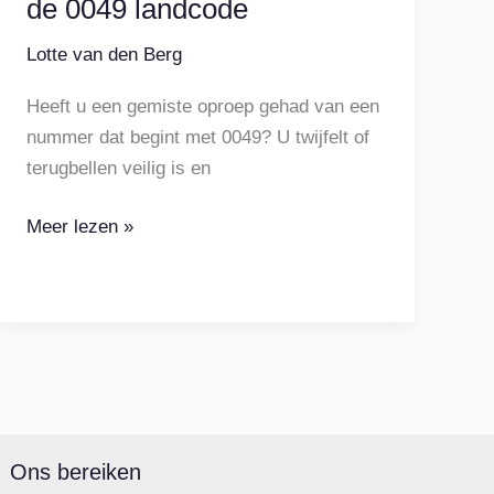
de 0049 landcode
Lotte van den Berg
Heeft u een gemiste oproep gehad van een
nummer dat begint met 0049? U twijfelt of
terugbellen veilig is en
Alles
Meer lezen »
wat
je
moet
weten
over
de
0049
Ons bereiken
landcode