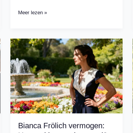
Inez
Meer lezen »
Weski
vermogen:
Ontdek
de
waarheid
achter
haar
rijkdom
Bianca Frölich vermogen: