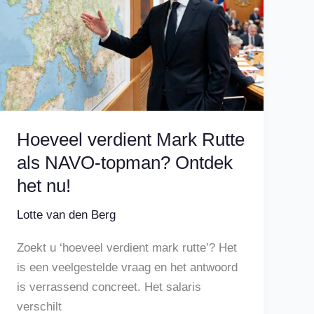
Hoeveel verdient Mark Rutte
als NAVO-topman? Ontdek
het nu!
Lotte van den Berg
Zoekt u ‘hoeveel verdient mark rutte’? Het
is een veelgestelde vraag en het antwoord
is verrassend concreet. Het salaris
verschilt