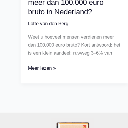
meer dan 100.000 euro
bruto in Nederland?
Lotte van den Berg
Weet u hoeveel mensen verdienen meer
dan 100.000 euro bruto? Kort antwoord: het
is een klein aandeel; ruwweg 3–6% van
Hoeveel
Meer lezen »
mensen
verdienen
meer
dan
100.000
euro
bruto