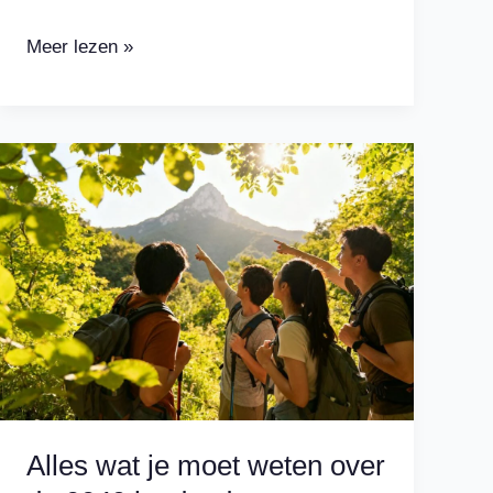
Hoeveel
Meer lezen »
verdient
Mark
Rutte
als
NAVO-
topman?
Ontdek
het
nu!
Alles wat je moet weten over