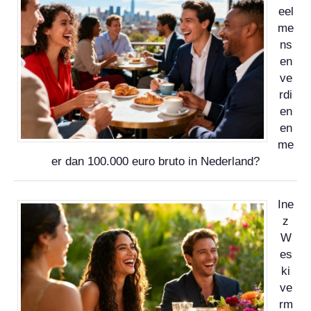
eel
me
ns
en
ve
rdi
en
en
me
er dan 100.000 euro bruto in Nederland?
Ine
z
W
es
ki
ve
rm