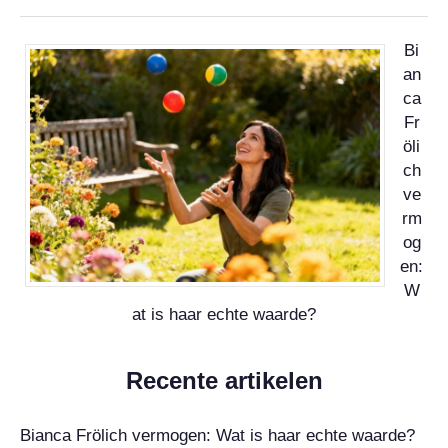
Bi
an
ca
Fr
öli
ch
ve
rm
og
en:
W
at is haar echte waarde?
Recente artikelen
Bianca Frölich vermogen: Wat is haar echte waarde?