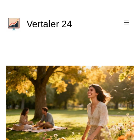
Ga
naar
de
Vertaler 24
inhoud