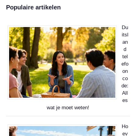
Populaire artikelen
Du
itsl
an
d
tel
efo
on
co
de:
All
es
wat je moet weten!
Ho
ev