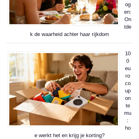
og
en:
On
tde
k de waarheid achter haar rijkdom
10
0
eu
ro
co
up
on
te
mu
:
ho
e werkt het en krijg je korting?